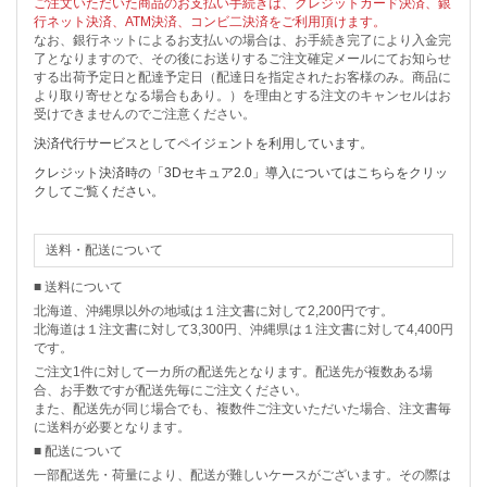
ご注文いただいた商品のお支払い手続きは、クレジットカード決済、銀
行ネット決済、ATM決済、コンビ二決済をご利用頂けます。
なお、銀行ネットによるお支払いの場合は、お手続き完了により入金完
了となりますので、その後にお送りするご注文確定メールにてお知らせ
する出荷予定日と配達予定日（配達日を指定されたお客様のみ。商品に
より取り寄せとなる場合もあり。）を理由とする注文のキャンセルはお
受けできませんのでご注意ください。
決済代行サービスとしてペイジェントを利用しています。
クレジット決済時の「3Dセキュア2.0」導入についてはこちらをクリッ
クしてご覧ください。
送料・配送について
■ 送料について
北海道、沖縄県以外の地域は１注文書に対して2,200円です。
北海道は１注文書に対して3,300円、沖縄県は１注文書に対して4,400円
です。
ご注文1件に対して一カ所の配送先となります。配送先が複数ある場
合、お手数ですが配送先毎にご注文ください。
また、配送先が同じ場合でも、複数件ご注文いただいた場合、注文書毎
に送料が必要となります。
■ 配送について
一部配送先・荷量により、配送が難しいケースがございます。その際は