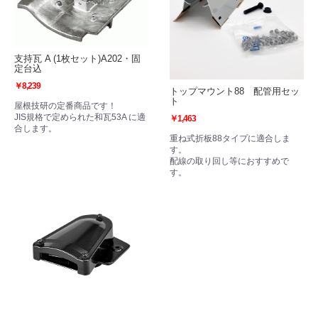
支持瓦 A (1枚セット)A202・固
定台込
￥8,239
トップマウント88 配管用セッ
ト
屋根技研の定番商品です！
JIS規格で定められた和瓦53A に適
￥1,463
合します。
重ね式折板88タイプに適合しま
す。
配線の取り回し等におすすめで
す。