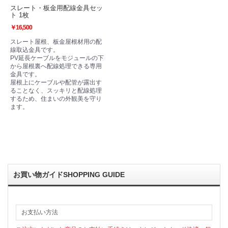
スレート・板金用配線金具セッ
ト 1枚
￥16,500
スレート屋根、板金屋根材用の配
線取込金具です。
PV延長ケーブルをモジュールの下
から屋根裏へ配線処理できる専用
金具です。
屋根上にケーブルや配管が露出す
ることなく、スッキリと配線処理
するため、住まいの外観美を守り
ます。
お買い物ガイド
SHOPPING GUIDE
お支払い方法